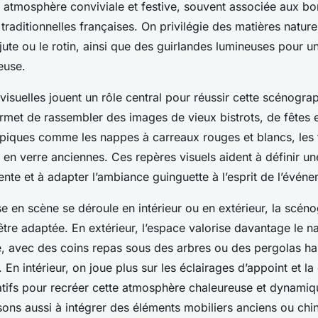
 atmosphère conviviale et festive, souvent associée aux bor
traditionnelles françaises. On privilégie des matières natur
e jute ou le rotin, ainsi que des guirlandes lumineuses pour u
euse.
 visuelles jouent un rôle central pour réussir cette scénograp
et de rassembler des images de vieux bistrots, de fêtes en
ypiques comme les nappes à carreaux rouges et blancs, les 
s en verre anciennes. Ces repères visuels aident à définir un
ente et à adapter l’ambiance guinguette à l’esprit de l’événe
e en scène se déroule en intérieur ou en extérieur, la scén
être adaptée. En extérieur, l’espace valorise davantage le nat
le, avec des coins repas sous des arbres ou des pergolas ha
. En intérieur, on joue plus sur les éclairages d’appoint et la
tifs pour recréer cette atmosphère chaleureuse et dynamiq
ons aussi à intégrer des éléments mobiliers anciens ou chi