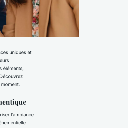
ces uniques et
leurs
s éléments,
. Découvrez
e moment.
hentique
riser l’ambiance
énementielle