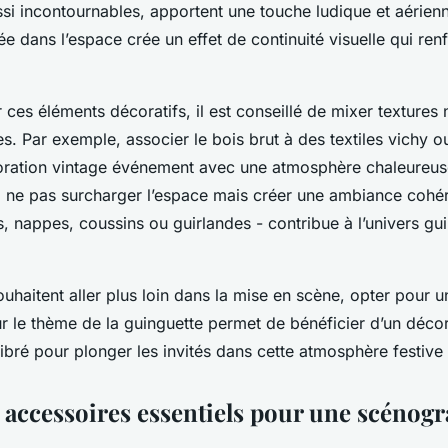
ssi incontournables, apportent une touche ludique et aérien
ée dans l’espace crée un effet de continuité visuelle qui re
ces éléments décoratifs, il est conseillé de mixer textures n
s. Par exemple, associer le bois brut à des textiles vichy o
coration vintage événement avec une atmosphère chaleureuse
e : ne pas surcharger l’espace mais créer une ambiance coh
es, nappes, coussins ou guirlandes - contribue à l’univers gu
uhaitent aller plus loin dans la mise en scène, opter pour 
 le thème de la guinguette permet de bénéficier d’un décor 
ibré pour plonger les invités dans cette atmosphère festive 
t accessoires essentiels pour une scénog