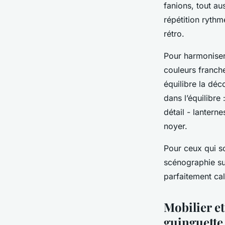
fanions, tout au
répétition rythm
rétro.
Pour harmoniser 
couleurs franche
équilibre la dé
dans l’équilibr
détail - lantern
noyer.
Pour ceux qui so
scénographie sur
parfaitement cal
Mobilier e
guinguette