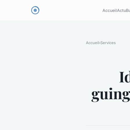
Accueil
Actu
B
Accueil
›
Services
I
guing