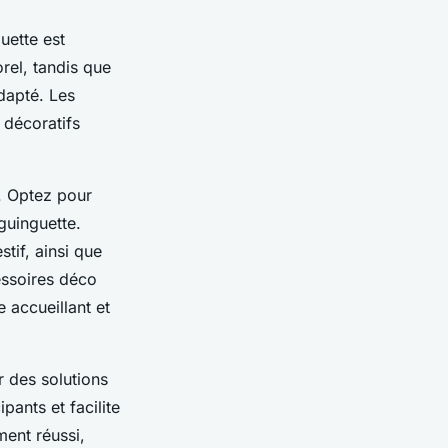
uette est
rel, tandis que
adapté. Les
 décoratifs
. Optez pour
guinguette.
tif, ainsi que
essoires déco
 accueillant et
r des solutions
pants et facilite
ment réussi,