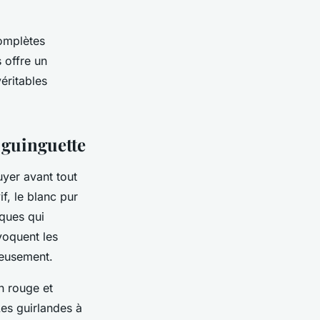
complètes
s offre un
éritables
 guinguette
uyer avant tout
f, le blanc pur
iques qui
voquent les
ieusement.
n rouge et
Les guirlandes à