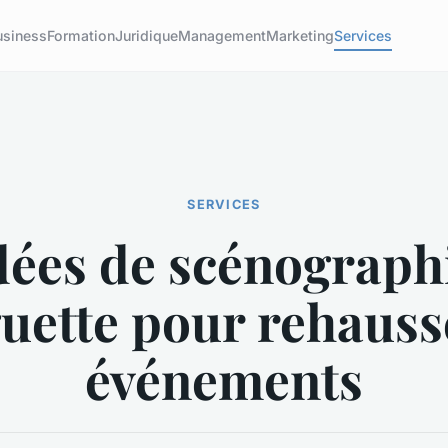
usiness
Formation
Juridique
Management
Marketing
Services
SERVICES
dées de scénograph
uette pour rehauss
événements