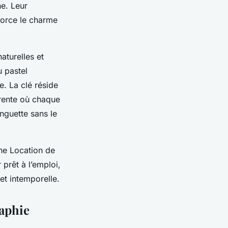
ne. Leur
nforce le charme
aturelles et
u pastel
. La clé réside
érente où chaque
inguette sans le
une Location de
prêt à l’emploi,
et intemporelle.
raphie