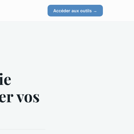
Accéder aux outils →
ie
er vos