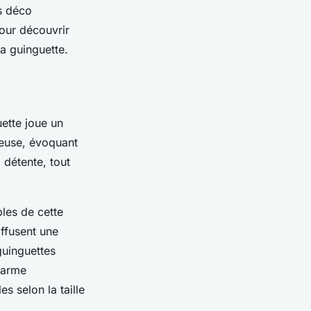
es déco
our découvrir
a guinguette.
ette joue un
reuse, évoquant
 détente, tout
les de cette
ffusent une
guinguettes
harme
s selon la taille