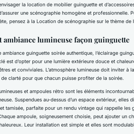
envisager la location de mobilier guinguette et d’accessoir
 d’assurer une scénographie homogène et professionnelle. P
ète, pensez à la Location de scénographie sur le thème de l
et ambiance lumineuse façon guinguette
 ambiance guinguette soirée authentique, l’éclairage guingu
clé est d’opter pour une lumière extérieure douce et chaleu
tres et conviviales. L’atmosphère lumineuse doit inviter à la
 de clarté pour que chacun puisse profiter de la soirée.
lumineuses et ampoules rétro sont les éléments incontournab
neuse. Suspendues au-dessus d’un espace extérieur, elles di
t tamisée, parfaite pour un rendu vintage qui rappelle les 
. Chaque ampoule, soigneusement choisie, peut ajouter un c
haleureux. Leur installation est simple et elles sont modulable