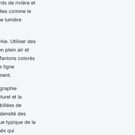
ds de rivière et
elles comme le
ne lumière
hie. Utiliser des
 plein air et
fanions colorés
e ligne
ment.
ographie
urel et la
billées de
 densité des
ue typique de la
nés qui