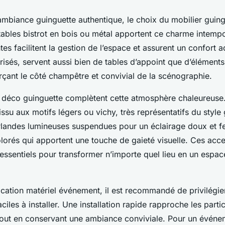
ambiance guinguette authentique, le choix du mobilier guing
tables bistrot en bois ou métal apportent ce charme intempo
ntes facilitent la gestion de l’espace et assurent un confort 
risés, servent aussi bien de tables d’appoint que d’éléments
rçant le côté champêtre et convivial de la scénographie.
 déco guinguette complètent cette atmosphère chaleureuse
ssu aux motifs légers ou vichy, très représentatifs du style 
rlandes lumineuses suspendues pour un éclairage doux et fes
lorés qui apportent une touche de gaieté visuelle. Ces acc
essentiels pour transformer n’importe quel lieu en un espace
cation matériel événement, il est recommandé de privilégie
iles à installer. Une installation rapide rapproche les partici
 tout en conservant une ambiance conviviale. Pour un événe