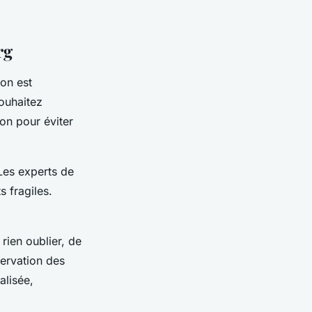
rg
ion est
ouhaitez
on pour éviter
Les experts de
 fragiles.
rien oublier, de
servation des
alisée,