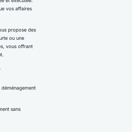
ée et exécutée.
ue vos affaires
vous propose des
urte ou une
s, vous offrant
t.
.
tre déménagement
ment sans