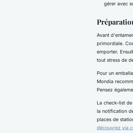
gérer avec s
Préparatio
Avant d'entame
primordiale. Co
emporter. Ensui
tout stress de d
Pour un emballa
Mondia recomman
Pensez également
La check-list de
la notification 
places de statio
découvrez via c