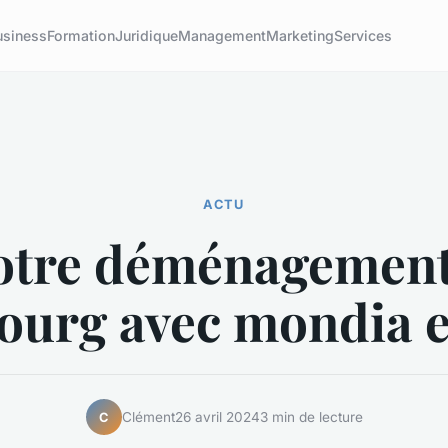
usiness
Formation
Juridique
Management
Marketing
Services
ACTU
otre déménagement
ourg avec mondia 
Clément
26 avril 2024
3 min de lecture
C