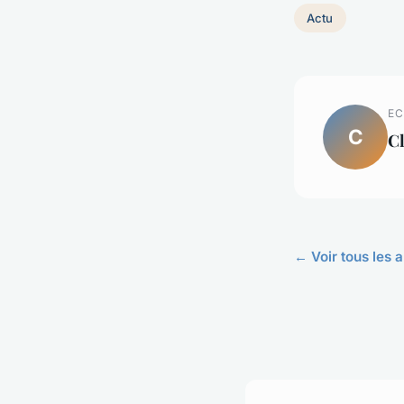
Actu
EC
C
C
← Voir tous les a