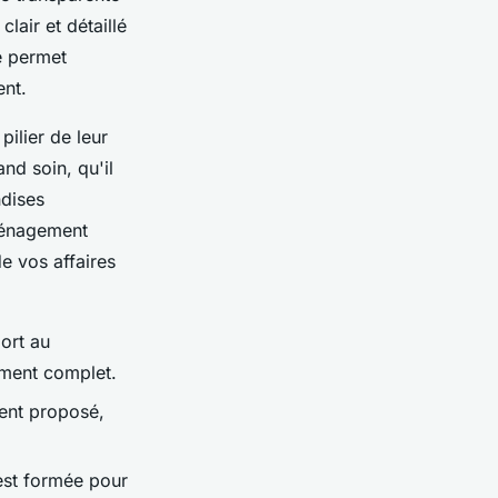
clair et détaillé
le permet
ent.
ilier de leur
nd soin, qu'il
ndises
ménagement
de vos affaires
port au
ment complet.
ment proposé,
est formée pour