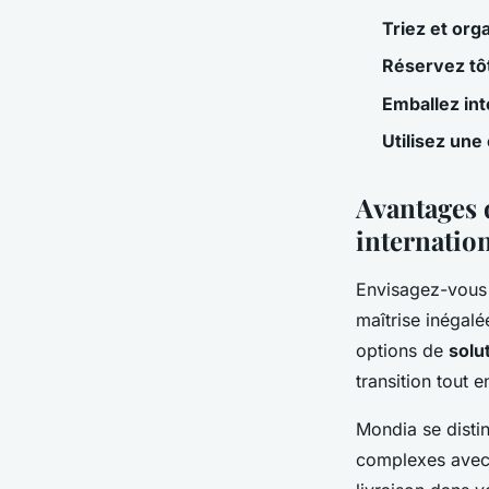
Triez et org
Réservez tô
Emballez in
Utilisez une 
Avantages 
internatio
Envisagez-vous
maîtrise inégal
options de
solu
transition tout 
Mondia se disti
complexes avec 