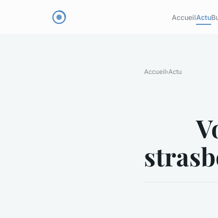
Accueil
Actu
B
Accueil
›
Actu
V
strasb