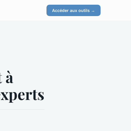
Accéder aux outils →
 à
experts