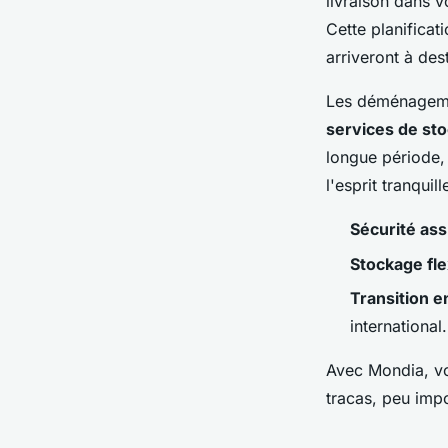
livraison dans 
Cette planificat
arriveront à des
Les déménagemen
services de st
longue période, 
l'esprit tranqui
Sécurité as
Stockage fle
Transition 
international.
Avec Mondia, vo
tracas, peu impo