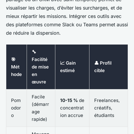
visualiser les charges, d’éviter les surcharges, et de
mieux répartir les missions. Intégrer ces outils avec
des plateformes comme Slack ou Teams permet aussi
de réduire la dispersion.
🔧
🎯
Facilité
📈 Gain
👤 Profil
Mét
de mise
estimé
cible
hode
en
œuvre
Facile
Pom
10-15 %
de
Freelances,
(démarr
odor
concentrat
créatifs,
age
o
ion accrue
étudiants
rapide)