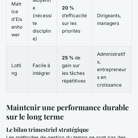
Moyenn
Matr
e
20 %
ice
(nécessi
d’efficacité
Dirigeants,
d'Eis
te
sur les
managers
enho
disciplin
priorités
wer
e)
Administratif
25 %
de
s,
Lotti
Facile à
gain sur
entrepreneur
ng
intégrer
les tâches
s en
répétitives
croissance
Maintenir une performance durable
sur le long terme
Le bilan trimestriel stratégique
Les méthodes de gestion du temps ne sont pas des