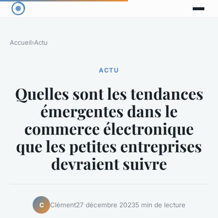
Accueil
›
Actu
ACTU
Quelles sont les tendances
émergentes dans le
commerce électronique
que les petites entreprises
devraient suivre
Clément
27 décembre 2023
5 min de lecture
C