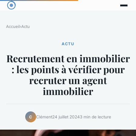
Accueil
›
Actu
ACTU
Recrutement en immobilier
: les points à vérifier pour
recruter un agent
immobilier
Clément
24 juillet 2024
3 min de lecture
C